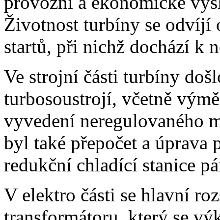
provozní a ekonomické výs
Životnost turbíny se odvíjí
startů, při nichž dochází k
Ve strojní části turbíny doš
turbosoustrojí, včetně výměn
vyvedení neregulovaného me
byl také přepočet a úprava
redukční chladící stanice pá
V elektro části se hlavní r
transformátoru, který se v