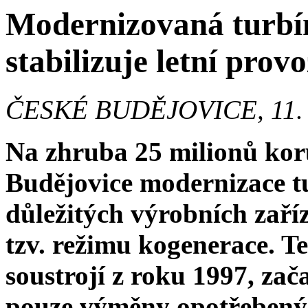
Modernizovaná turbín
stabilizuje letní provo
ČESKÉ BUDĚJOVICE, 11. 
Na zhruba 25 milionů kor
Budějovice modernizace t
důležitých výrobních zaříz
tzv. režimu kogenerace. T
soustrojí z roku 1997, zač
pouze výměny opotřebených