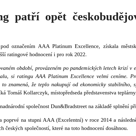
ing patří opět českobudějo
 pod označením AAA Platinum Excellence, získala městsk
vyšší ratingové hodnocení i pro rok 2022.
vaném období, provázeném po pandemických letech krizí v ev
lu, si ratingu AAA Platinum Excellence velmi ceníme. Pro
, to znamená, že teplo nakupují od ekonomicky stabilního, s
íká Tomáš Kollarczyk, místopředseda představenstva teplárny
nadnárodní společnost Dun&Bradstreet na základě splnění přís
ala poprvé na stupni AAA (Excelentní) v roce 2014 a následně
ch českých společností, které na toto hodnocení dosáhnou.