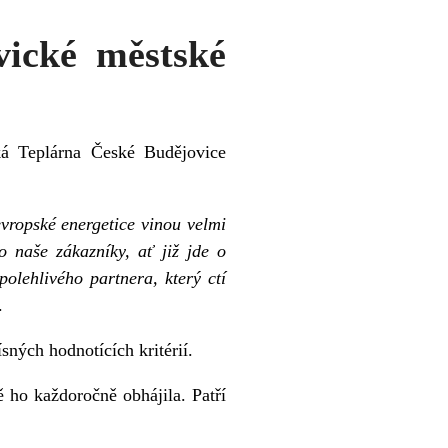
vické městské
á Teplárna České Budějovice
ropské energetice vinou velmi
 naše zákazníky, ať již jde o
polehlivého partnera, který ctí
.
ných hodnotících kritérií.
 ho každoročně obhájila. Patří