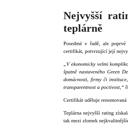
Nejvyšší rat
teplárně
Posedmé v řadě, ale poprvé
certifikát, potvrzující její nej
„V ekonomicky velmi kompliko
špatně nastaveného Green Dea
domácnosti, firmy či instituce
transparentnost a poctivost,“
ř
Certifikát uděluje renomovaná 
Teplárna nejvyšší rating získ
tak mezi zlomek nejkvalitnější