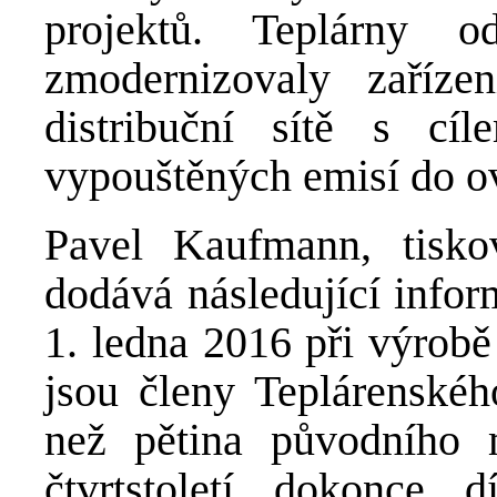
projektů. Teplárny o
zmodernizovaly zaříze
distribuční sítě s cí
vypouštěných emisí do o
Pavel Kaufmann, tis
dodává následující infor
1. ledna 2016 při výrobě
jsou členy Teplárenské
než pětina původního 
čtvrtstoletí dokonce