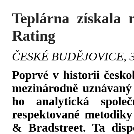
Teplárna získala
Rating
ČESKÉ BUDĚJOVICE, 31
Poprvé v historii česko
mezinárodně uznávaný 
ho analytická spole
respektované metodik
& Bradstreet. Ta disp