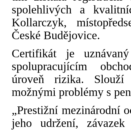
spolehlivých a kvalitn
Kollarczyk, místopředs
České Budějovice.
Certifikát je uznáva
spolupracujícím obch
úroveň rizika. Slouž
možnými problémy s pen
„Prestižní mezinárodní o
jeho udržení, závazek