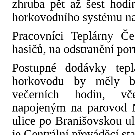
zhruba pět až šest hodin
horkovodního systému na 
Pracovníci Teplárny Č
hasičů, na odstranění por
Postupné dodávky tep
horkovodu by měly b
večerních hodin, vč
napojeným na parovod 
ulice po Branišovskou ul
je Centrální převáděcí sta